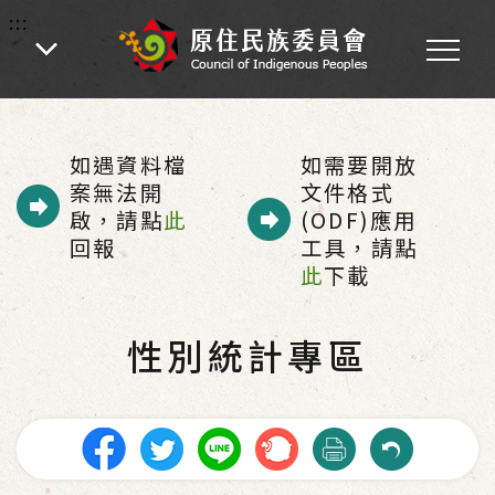
:::
:::
首頁
-
性別統計專區
如遇資料檔
如需要開放
案無法開
文件格式
啟，請點
此
(ODF)應用
回報
工具，請點
此
下載
性別統計專區