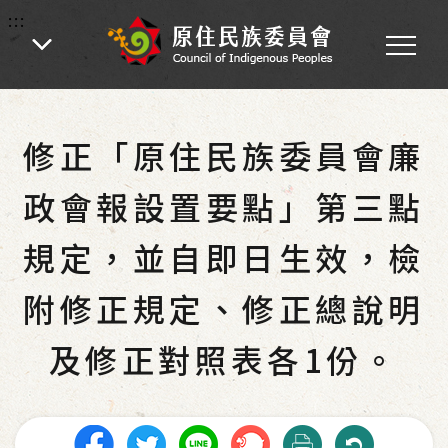
:::
:::
首頁
-
業務專區
-
各處業務
-
政風室業務
-
廉政專區
修正「原住民族委員會廉
政會報設置要點」第三點
規定，並自即日生效，檢
附修正規定、修正總說明
及修正對照表各1份。