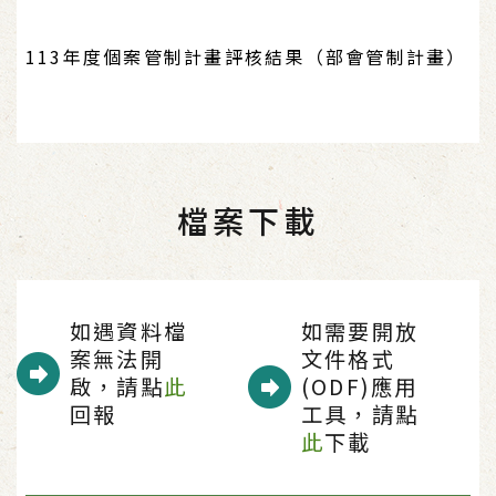
113年度個案管制計畫評核結果（部會管制計畫）
檔案下載
如遇資料檔
如需要開放
案無法開
文件格式
啟，請點
此
(ODF)應用
回報
工具，請點
此
下載