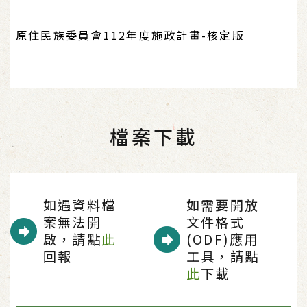
原住民族委員會112年度施政計畫-核定版
檔案下載
如遇資料檔
如需要開放
案無法開
文件格式
啟，請點
此
(ODF)應用
回報
工具，請點
此
下載