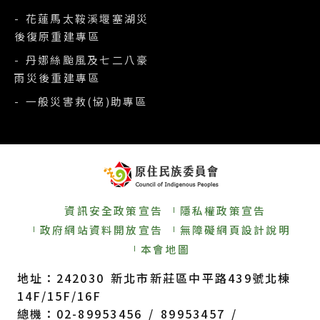
- 花蓮馬太鞍溪堰塞湖災
後復原重建專區
- 丹娜絲颱風及七二八豪
雨災後重建專區
- 一般災害救(協)助專區
資訊安全政策宣告
隱私權政策宣告
政府網站資料開放宣告
無障礙網頁設計說明
本會地圖
地址：242030 新北市新莊區中平路439號北棟
14F/15F/16F
總機：02-89953456 / 89953457 /