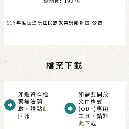
點閱數: 19276
115年度促進原住民族就業獎勵計畫-公告
檔案下載
如遇資料檔
如需要開放
案無法開
文件格式
啟，請點
此
(ODF)應用
回報
工具，請點
此
下載