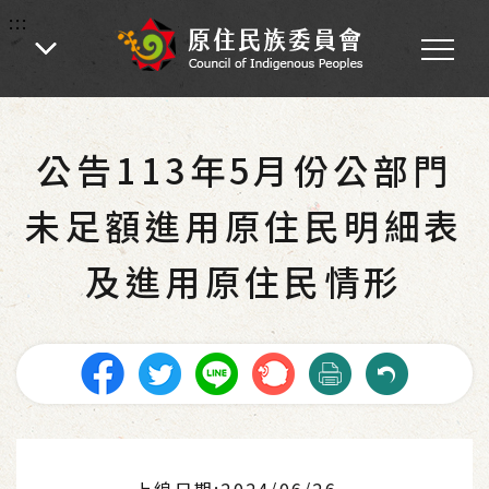
:::
:::
首頁
-
業務專區
-
各處業務
-
社會福利
-
就業服務
公告113年5月份公部門
未足額進用原住民明細表
及進用原住民情形
上線日期:2024/06/26