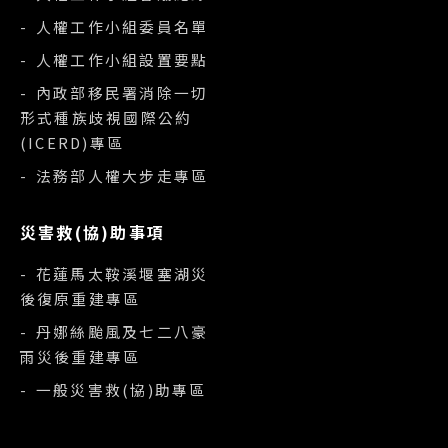
- 人權工作小組委員名單
- 人權工作小組設置要點
- 內政部移民署消除一切
形式種族歧視國際公約
(ICERD)專區
- 法務部人權大步走專區
災害救(協)助事項
- 花蓮馬太鞍溪堰塞湖災
後復原重建專區
- 丹娜絲颱風及七二八豪
雨災後重建專區
- 一般災害救(協)助專區