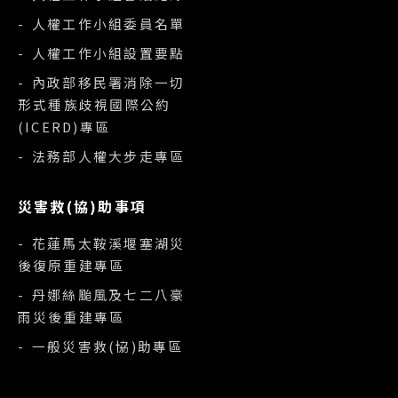
- 人權工作小組委員名單
- 人權工作小組設置要點
- 內政部移民署消除一切
形式種族歧視國際公約
(ICERD)專區
- 法務部人權大步走專區
災害救(協)助事項
- 花蓮馬太鞍溪堰塞湖災
後復原重建專區
- 丹娜絲颱風及七二八豪
雨災後重建專區
- 一般災害救(協)助專區