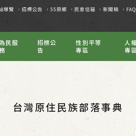
站導覽
招標公告
55原鄉
民意信箱
新聞稿
FA
為民服
招標公
性別平等
人
務
告
專區
專
台灣原住民族部落事典