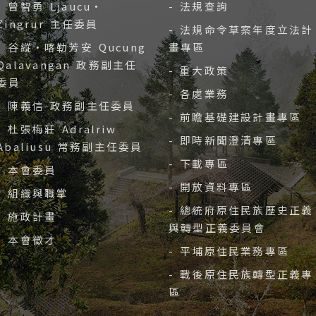
- 曾智勇 Ljaucu‧
- 法規查詢
Zingrur 主任委員
- 法規命令草案年度立法計
- 谷縱‧喀勒芳安 Qucung
畫專區
Qalavangan 政務副主任
- 重大政策
委員
- 各處業務
- 陳義信 政務副主任委員
- 前瞻基礎建設計畫專區
- 杜張梅莊 Adralriw
- 即時新聞澄清專區
Abaliusu 常務副主任委員
- 下載專區
- 本會委員
- 開放資料專區
- 組織與職掌
- 總統府原住民族歷史正義
- 施政計畫
與轉型正義委員會
- 本會徵才
- 平埔原住民業務專區
- 戰後原住民族轉型正義專
區