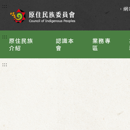
:::
網
:::
原住民族
認識本
業務專
介紹
會
區
:::