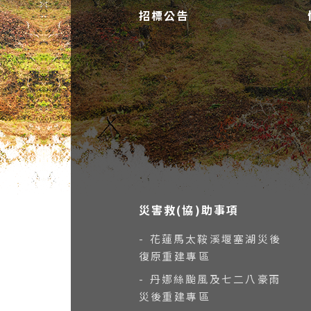
招標公告
災害救(協)助事項
- 花蓮馬太鞍溪堰塞湖災後
復原重建專區
- 丹娜絲颱風及七二八豪雨
災後重建專區