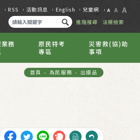
A
Q
RSS
活動訊息
English
兒童網
A
A
進階搜尋
法規檢索
權業務
原民特考
災害救(協)助
區
專區
事項
首頁
-
為民服務
-
出版品