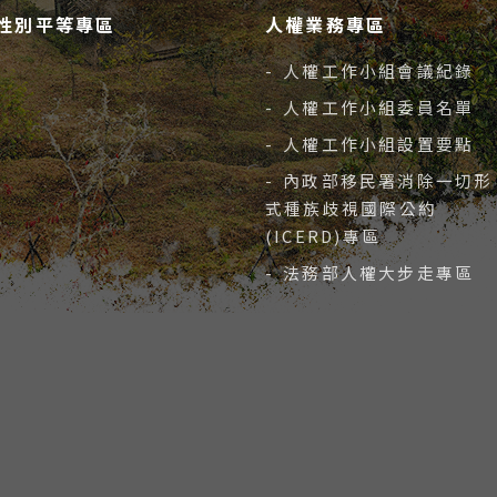
性別平等專區
人權業務專區
- 人權工作小組會議紀錄
- 人權工作小組委員名單
- 人權工作小組設置要點
- 內政部移民署消除一切形
式種族歧視國際公約
(ICERD)專區
- 法務部人權大步走專區