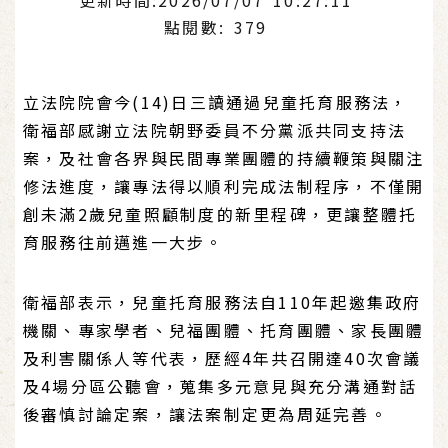
點閱數: 379
立法院院會今(14)日三讀通過兒童托育服務法，
衛福部感謝立法院朝野委員不分黨派共同支持法
案，及社會各界與民間專業團體的持續鞭策與關注
修法進度，讓專法得以順利完成法制程序，不僅開
創未滿2歲兒童照顧制度的新里程碑，更讓整體托
育服務往前邁進一大步。
衛福部表示，兒童托育服務法自110年起邀集政府
機關、專家學者、兒福團體、托育團體、家長團體
及利害關係人等代表，歷經4年共召開達40次會議
及4場分區公聽會，蒐集多元意見與充分溝通對話
後審慎討論定案，讓法案制定更為周延完善。