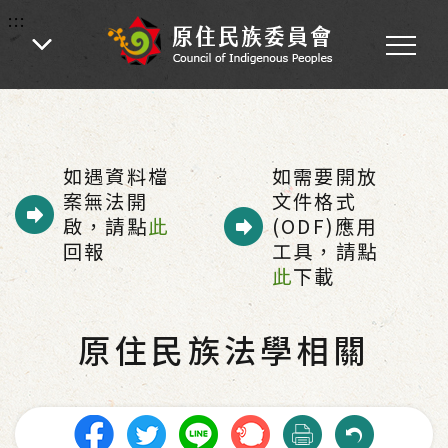
:::
:::
首頁
-
業務專區
-
各處業務
-
綜合規劃
-
原住民族法學相關
如遇資料檔
如需要開放
案無法開
文件格式
啟，請點
此
(ODF)應用
回報
工具，請點
此
下載
原住民族法學相關