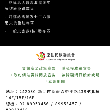
- 花蓮馬太鞍溪堰塞湖災
後復原重建專區
- 丹娜絲颱風及七二八豪
雨災後重建專區
- 一般災害救(協)助專區
資訊安全政策宣告
隱私權政策宣告
政府網站資料開放宣告
無障礙網頁設計說明
本會地圖
地址：242030 新北市新莊區中平路439號北棟
14F/15F/16F
總機：02-89953456 / 89953457 /
89953458