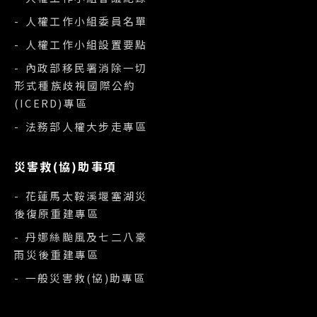
- 人權工作小組委員名單
- 人權工作小組設置要點
- 內政部移民署消除一切
形式種族歧視國際公約
(ICERD)專區
- 法務部人權大步走專區
災害救(協)助事項
- 花蓮馬太鞍溪堰塞湖災
後復原重建專區
- 丹娜絲颱風及七二八豪
雨災後重建專區
- 一般災害救(協)助專區