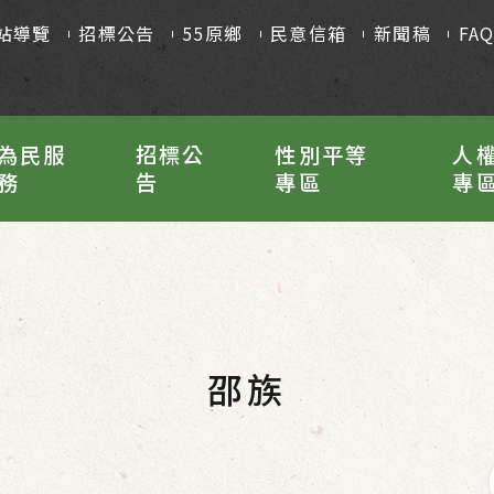
站導覽
招標公告
55原鄉
民意信箱
新聞稿
FA
為民服
招標公
性別平等
人
務
告
專區
專
邵族