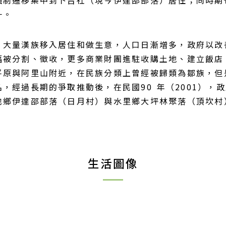
強制遷移集中到卜吉社（現今伊達邵部落）居住；同時期
一。
大量漢族移入居住和做生意，人口日漸增多，政府以改善生
幅被分割、徵收，更多商業財團進駐收購土地、建立飯店
平原與阿里山附近，在民族分類上曾經被歸類為鄒族，但
，經過長期的爭取推動後，在民國90 年（2001），
池鄉伊達邵部落（日月村）與水里鄉大坪林聚落（頂坎村
生活圖像