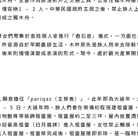
僅容納1 ∼ 2 人。中華民國政府主政之後，禁止族
製成之獨木舟。
落婦女們聚集於袁姓頭人家進行「舂石音」儀式，一方面
！杵音源自於早期農耕生活，木杵原先是族人用來去除穀
，後來則慢慢演變成表演的形式。現今，處於觀光產業開
願意擔任「pariqaz（主祭者）」，此年即為大過年
 ∼ 5 日。大過年時，族人們會在祭儀初程搭建祖靈
獵物獸骨等裝飾祖靈屋。祖靈屋約二至三坪，屋內放置酒
恭迎最高祖靈（日月盾牌）進入祖靈屋，女性禁止觸摸。
進入祖靈屋。祖靈祭完成後，祖靈屋隨即拆除，是一臨時