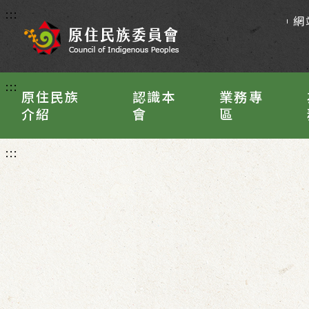
:::
網
:::
原住民族
認識本
業務專
介紹
會
區
:::