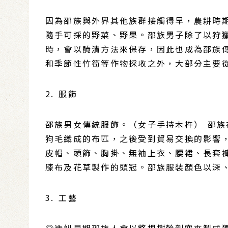
因為邵族與外界其他族群接觸得早，農耕時
隨手可採的野菜、野果。邵族男子除了以狩
時，會以醃漬方法來保存，因此也成為邵族
和季節性竹筍等作物採收之外，大部分主要
2. 服飾
邵族男女傳統服飾。（女子手持木杵） 邵
狗毛織成的布匹，之後受到貿易交換的影響
皮帽、頭飾、胸掛、無袖上衣、腰裙、長套
膝布及花草製作的頭冠。邵族服裝顏色以深
3. 工藝
◎造船早期邵族人會以整棵樹幹刳空來製成獨