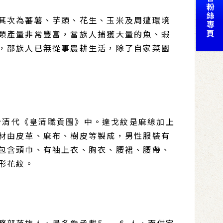
其次為蕃薯、芋頭、花生、玉米及周遭環境
類產量非常豐富，當族人捕獲大量的魚、蝦
，邵族人已無從事農耕生活，除了自家菜園
於清代《皇清職貢圖》中。達戈紋是麻線加上
材由皮革、麻布、樹皮等製成，男性服裝有
包含頭巾、有袖上衣、胸衣、腰裙、腰帶、
形花紋。
部落族人，最多能承載5 ∼ 6 人，而供家