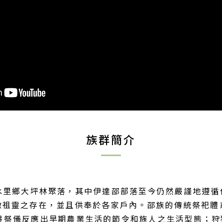
族群簡介
水里鄉大坪林聚落，其中伊達邵部落至今仍然嚴謹地遵循
體象徵祖靈之存在，並且供奉於各家戶內。邵族的傳統祭祀體
農耕祭儀反應出早期農業生活的節令和族人之生活型態；