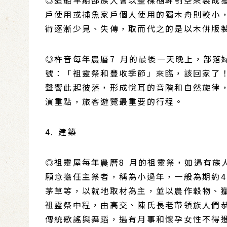
戶使用或捕魚家戶個人使用的獨木舟則較小，
術逐漸少見、失傳，取而代之的是以木併版
◎杵音每年農曆7 月的最後一天晚上，部
號：「祖靈祭和豐收季節」來臨，該回家了
聲響此起彼落，形成悅耳的音階和自然旋律
演重點，旅客遊覽最重要的行程。
4. 建築
◎祖靈屋每年農曆8 月的祖靈祭，如遇有族人
願意擔任主祭者，稱為小過年，一般為期約4
茅草等，以就地取材為主，並以農作穀物、
祖靈祭中程，由高交、陳氏長老帶領族人們
傳統歌謠與舞蹈，遇有月事和懷孕女性不得