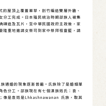
坡式的屋頂上覆蓋蓁草，剖竹編造雙層外牆、
女分工完成。日本殖民統治時期邵族人被集
埆磚造及瓦片，至中華民國政府主政後，家
要隆重地邀請女祭司到家中祭拜祖靈籃，請
他族通婚的現象逐漸普遍。氏族除了是婚姻單
角色分工。邵族現在有七個漢族姓氏：袁、
姓是Lhkashnawanan 氏族，取其