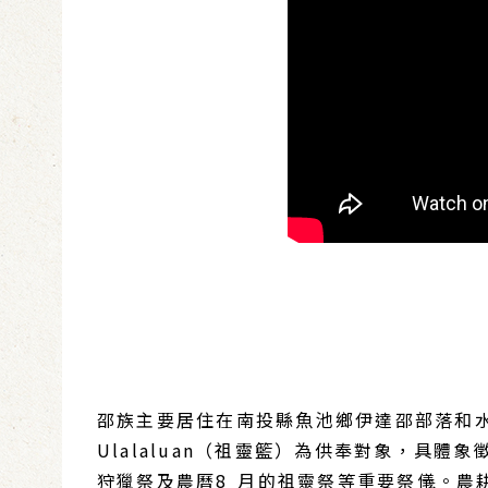
邵族主要居住在南投縣魚池鄉伊達邵部落和
Ulalaluan（祖靈籃）為供奉對象，具
狩獵祭及農曆8 月的祖靈祭等重要祭儀。