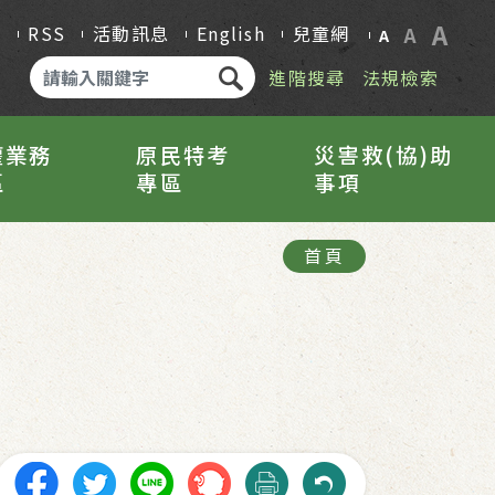
A
Q
RSS
活動訊息
English
兒童網
A
A
進階搜尋
法規檢索
權業務
原民特考
災害救(協)助
區
專區
事項
首頁