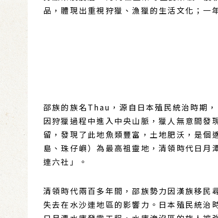
品，體現出重視狩獵、漁獵的生活文化；一年
邵族的族名Thau，源自日本殖民統治時期
因狩獵過程中進入中央山脈，獵人無意間發現
留，發現了此地魚類豐富，土地肥沃，是個適
島、珠仔嶼）為最高祖靈地，清領時代日月
連六社」。
清領時代兩百多年間，邵族勢力因漢族移民
失去在水沙連地區的影響力。日本殖民統治