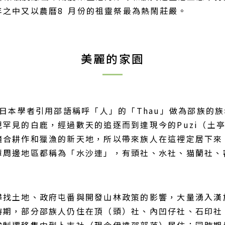
之中又以農曆8 月份的祖靈祭最為熱鬧莊嚴。
美麗的家園
，日本學者引用邵語稱呼「人」的「Thau」做為邵族的
罕見的白鹿，經過數天的追逐而到達現今的Puzi（土
合耕作和獵漁的新天地，所以帶來族人在這裡定居下來。
潭周邊地區都稱為「水沙連」，有頭社、水社、猫蘭社、
尋找土地、政府屯番與開發山林政策的影響，大量湧入漢
時期，部分邵族人仍住在頂（頭）社、內凹仔社、石印社