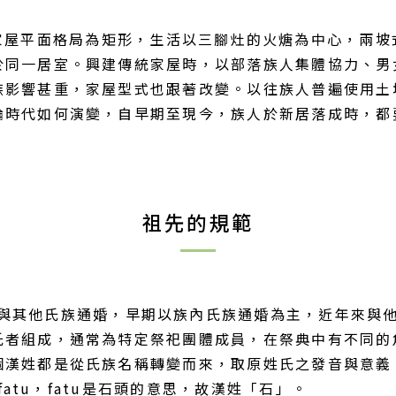
家屋平面格局為矩形，生活以三腳灶的火煻為中心，兩
於同一居室。興建傳統家屋時，以部落族人集體協力、男
族影響甚重，家屋型式也跟著改變。以往族人普遍使用土
論時代如何演變，自早期至現今，族人於新居落成時，都
祖先的規範
位與其他氏族通婚，早期以族內氏族通婚為主，近年來與
氏者組成，通常為特定祭祀團體成員，在祭典中有不同的
姓都是從氏族名稱轉變而來，取原姓氏之發音與意義；像是袁
fatu，fatu是石頭的意思，故漢姓「石」。