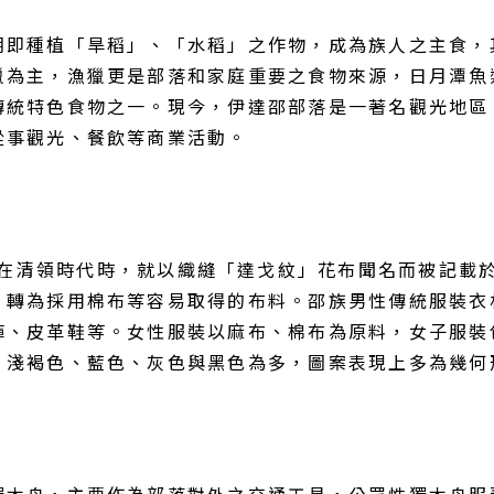
期即種植「旱稻」、「水稻」之作物，成為族人之主食，
獵為主，漁獵更是部落和家庭重要之食物來源，日月潭魚
傳統特色食物之一。現今，伊達邵部落是一著名觀光地區
從事觀光、餐飲等商業活動。
族在清領時代時，就以織縫「達戈紋」花布聞名而被記載
，轉為採用棉布等容易取得的布料。邵族男性傳統服裝衣
褲、皮革鞋等。女性服裝以麻布、棉布為原料，女子服裝
、淺褐色、藍色、灰色與黑色為多，圖案表現上多為幾何
木舟，主要作為部落對外之交通工具，公眾性獨木舟服務