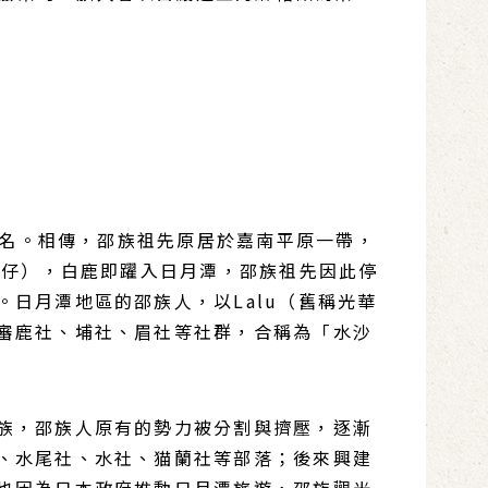
族名。相傳，邵族祖先原居於嘉南平原一帶，
亭仔），白鹿即躍入日月潭，邵族祖先因此停
日月潭地區的邵族人，以Lalu（舊稱光華
審鹿社、埔社、眉社等社群，合稱為「水沙
族，邵族人原有的勢力被分割與擠壓，逐漸
、水尾社、水社、猫蘭社等部落；後來興建