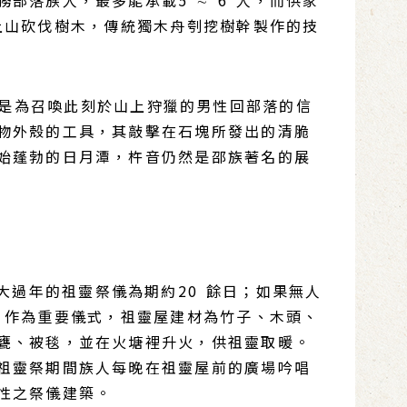
人上山砍伐樹木，傳統獨木舟刳挖樹幹製作的技
也是為召喚此刻於山上狩獵的男性回部落的信
物外殼的工具，其敲擊在石塊所發出的清脆
始蓬勃的日月潭，杵音仍然是邵族著名的展
，大過年的祖靈祭儀為期約20 餘日；如果無人
屋，作為重要儀式，祖靈屋建材為竹子、木頭、
甕、被毯，並在火塘裡升火，供祖靈取暖。
祖靈祭期間族人每晚在祖靈屋前的廣場吟唱
性之祭儀建築。