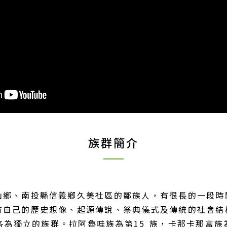
族群簡介
山鄉、南投縣信義鄉久美社區的鄒族人，有很長的一段時
有自己的歷史想像、起源傳說、祭典儀式及傳統的社會結
定各為獨立的族群。拉阿魯哇族為第15 族，卡那卡那富族