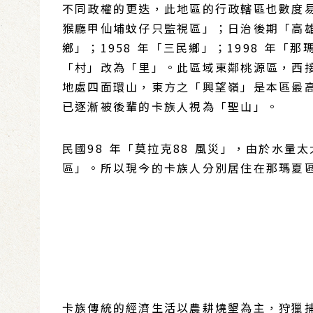
不同政權的更迭，此地區的行政轄區也數度
猴廳甲仙埔蚊仔只監視區」；日治後期「高雄
鄉」；1958 年「三民鄉」；1998 年
「村」改為「里」。此區域東鄰桃源區，西接
地處四面環山，東方之「興望嶺」是本區最高的
已逐漸被後輩的卡族人視為「聖山」。
民國98 年「莫拉克88 風災」，由於水
區」。所以現今的卡族人分別居住在那瑪夏
卡族傳統的經濟生活以農耕燒墾為主，狩獵