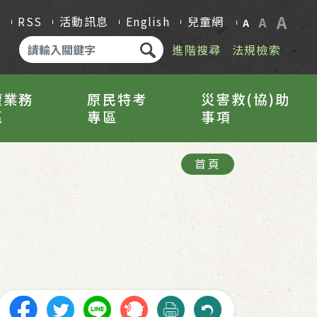
A
Q
RSS
活動訊息
English
兒童網
A
A
進階搜尋
法規檢索
權業務
原民特考
災害救(協)助
區
專區
事項
首頁