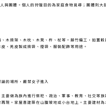
個人與團體。個人的狩獵目的為家庭食物覓尋；團體則大
桶、木揹架、木枕、木凳、杵、杖等。藤竹編工，如置穀
羊皮、羌皮製成揹袋、煙袋、服裝配飾等用途。
題討論的場所，嚴禁女子進入
所」，主要做為族內進行祭祀、政治、軍事、教育、社交等
曾再現。家屋喜建築在山腹坡地或小台地上。主要建材為