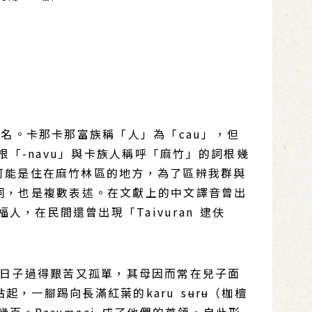
族名。卡那卡那富族稱「人」為「cau」，但
根「-navu」與卡族人稱呼「麻竹」的詞根幾
可能是住在麻竹林區的地方，為了區辨我群與
是重疊詞，也是複數表述。在文獻上的中文譯音曾出
在民間還曾出現「Taivuran 逮伕
命，日子過得艱苦又孤單，其母因而常在兒子面
，一腳踢向長滿紅葉的karu sʉrʉ（枷檀