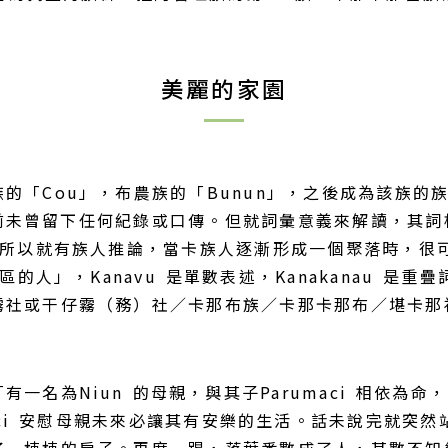
美麗的家園
的「Cou」，布農族的「Bunun」，之後成為該族的
何之前未曾留下任何紀錄或口傳。但就詞彙意義來解讀，其詞
，所以就有族人推論，當卡族人逐漸形成一個聚落時，很
區的人」，Kanavu 是單數表述，Kanakanau 
社或干仔霧（務）社／卡那布族／卡那卡那布／堪卡那福人，
一名為Niun 的母親，與其子Parumaci 相依為
ci 安慰母親未來必讓其有安樂的生活。話未說完就突然站起