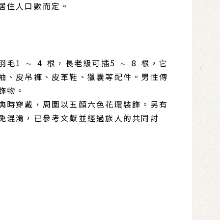
居住人口數而定。
 ∼ 4 根，長老級可插5 ∼ 8 根，它
袖、皮吊褲、皮革鞋、獵囊等配件。男性傳
飾物。
典時穿戴，周圍以五顏六色花環裝飾。另有
免混淆，已參考文獻並經過族人的共同討