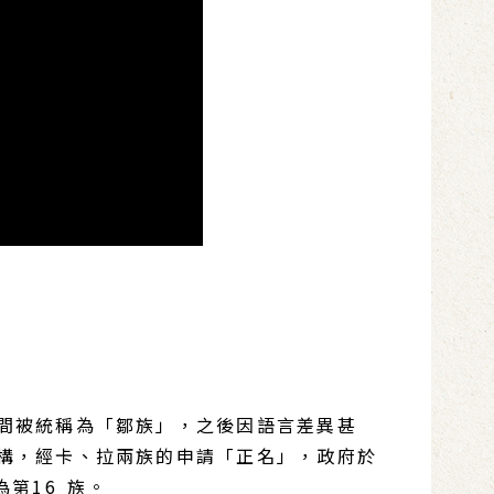
間被統稱為「鄒族」，之後因語言差異甚
構，經卡、拉兩族的申請「正名」，政府於
為第16 族。