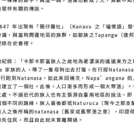
一棟棟的房子。再度一踢，落葉悉數成了人，其數不知幾百
族發祥有關的傳說。
7 年出現有「簡仔霧社」（Kanavu 之「福佬語」發
，與當時周邊地區的族群，如鄒族之Tapangʉ（達邦）
紀錄在史書裡。
錄：「卡那卡那富族人之故地為荖濃溪的遙遠東方之Nacʉn
na 家族的人，帶了一隻母狗出去打獵，在行經Natan
跑到Natanasa，如此來回幾次，Napa’angana 
是建立了一個社。此後，人口漸多而形成一個大聚落」。
之處。不過近代的族人也有主張源自臺南地區的說法，即
不同的路線，族人最後都抵Naturuca（現今之那支蘭溪
人之後所稱的natanasa（舊家或舊聚落之意），印
的先住民，而且自此就未曾離開過。