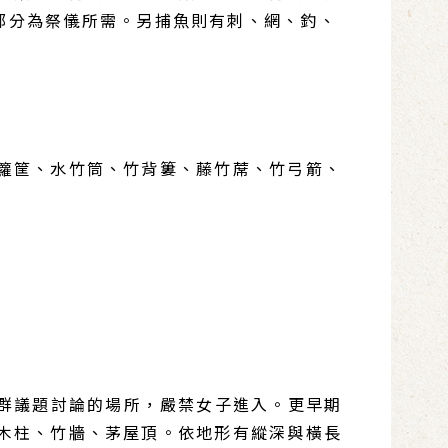
部分為祭儀所需。另捕魚則有刺、網、釣、
籮筐、水竹筒、竹背簍、藤竹蓆、竹弓箭、
族群議題討論的場所，嚴禁女子進入。更早期
木柱、竹牆、茅屋頂。依地形有縱深與橫長