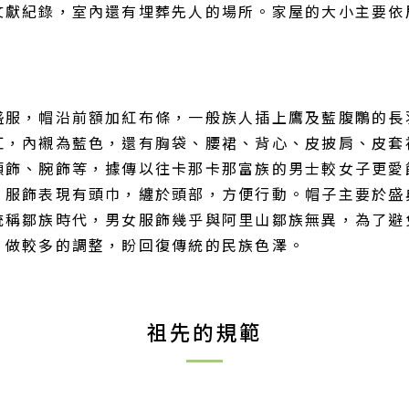
文獻紀錄，室內還有埋葬先人的場所。家屋的大小主要依
，帽沿前額加紅布條，一般族人插上鷹及藍腹鷴的長羽毛1
紅，內襯為藍色，還有胸袋、腰裙、背心、皮披肩、皮套
頭飾、腕飾等，據傳以往卡那卡那富族的男士較女子更愛
，服飾表現有頭巾，纏於頭部，方便行動。帽子主要於盛
統稱鄒族時代，男女服飾幾乎與阿里山鄒族無異，為了避
，做較多的調整，盼回復傳統的民族色澤。
祖先的規範