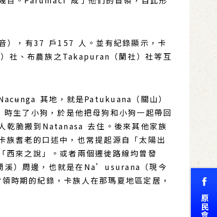
。Parumaci 成了他們的首領，自此形
音），有37 戶157 人。並有紀錄顯示，卡
社、布農族之Takapuran（蘭社）社等互
ga 其地，就是Patukuana（關山）
asa 時生了小狗，於是他把母狗和小狗一起帶回
的人乾脆搬到Natanasa 去住。後來其他家族
卡族耆老的口述中，也常提起源自「太陽出
「西來之說」。或者兩個遷徙路線均曾發
）周邊，也就是在Na’usurana（現今
證荷領時期的紀錄，卡族人在那瑪夏地區定居，