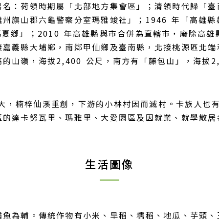
易名：荷領時期屬「北部地方集會區」；清領時代歸「臺
州旗山郡六龜警察分室瑪雅竣社」；1946 年「高雄縣雄
「那瑪夏鄉」；2010 年高雄縣與市合併為直轄市，廢除
嘉義縣大埔鄉，南鄰甲仙鄉及臺南縣，北接桃源區北端和
山嶺，海拔2,400 公尺，南方有「藤包山」，海拔2
量太大，楠梓仙溪重創，下游的小林村因而滅村。卡族人也
區的達卡努瓦里、瑪雅里、大愛園區及因就業、就學散居
生活圖像
捕魚為輔。傳統作物有小米、旱稻、糯稻、地瓜、芋頭、