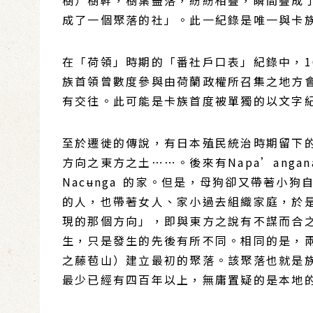
樹）樹幹，樹葉盡落，紛紛相疊，瞬間疊成了
成了一個聚落的社」。此一紀錄是唯一與卡
在「荷領」時期的「番社戶口表」紀錄中，164
族首領曾數度參與由荷蘭政權所召集之地方會議
有交往。此可能是卡族首度被單獨的以文字
至於遷徙的傳說，有日本殖民統治時期留下的紀
方向之東方之土⋯⋯。後來有Napa’anga
Nacʉnga 的家。但是，母狗卻又帶著小狗自行
的人，也帶著女人、家小過去組織家庭，於
現的那個方向」，即與東方之說有不謀而合
生，只是發生的先後有所不同。相同的是，兩個
之藤苞山）建立最初的聚落。該聚落也就是族
最少已經有四百年以上，無庸置疑的是本地