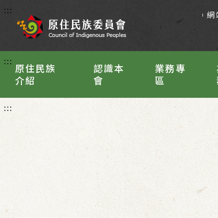
:::
網
:::
原住民族
認識本
業務專
介紹
會
區
:::