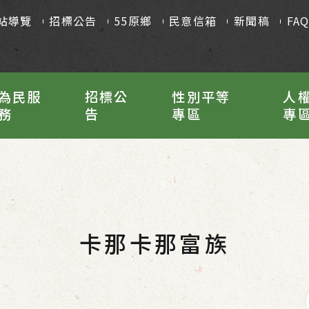
站導覽
招標公告
55原鄉
民意信箱
新聞稿
FA
為民服
招標公
性別平等
人
務
告
專區
專
卡那卡那富族