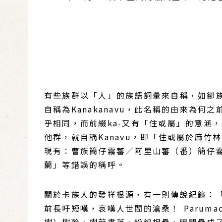
有些族群以「人」的族語詞彙來自稱，如鄒族
自稱為Kanakanavu，此名稱的由來為
乎相同，而前綴ka-又有「住或屬」的意涵
他群，就自稱Kanavu，即「住或屬於麻竹林
現有：曹族簡仔霧蕃／阿里山蕃（番）簡仔霧
蘭」等錯誤的稱呼。
關於卡族人的發祥根源，有一則傳說紀錄：「有
前長吁短嘆，哀嘆人世間的滄桑！ Paruma