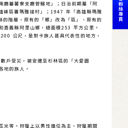
南廳蕃薯寮支廳管轄地」；日治前期屬「阿
峰區署瑪雅竣村」；1947 年「高雄縣瑪雅
高雄縣的階層，原有的「鄉」改為「區」、原有的
嘉義縣阿里山鄉，總面積253 平方公里。
,200 公尺，是對卡族人甚具代表性的地方，
有數戶受災，被安遷至杉林區的「大愛園
各地的族人。
玉米等。狩獵上以男性擔任為主，狩獵期間