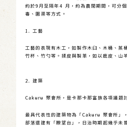
約於9月至隔年4 月，約為農閒期間，可分
毒、圍渠等方式。
1. 工藝
工藝的表現有木工，如製作木臼、木桶、蒸
竹杯、竹勺等。揉皮與製革，如以鹿皮、山
2. 建築
Cakʉrʉ 聚會所，是卡那卡那富族各項議
最具代表性的建築物為「Cakʉrʉ 聚會
部落還建有「瞭望台」，日治時期起幾乎未