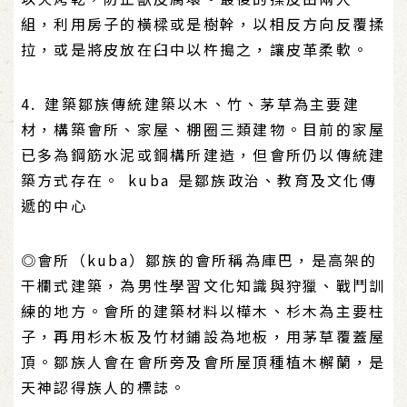
組，利用房子的橫樑或是樹幹，以相反方向反覆揉
拉，或是將皮放在臼中以杵搗之，讓皮革柔軟。
4. 建築鄒族傳統建築以木、竹、茅草為主要建
材，構築會所、家屋、棚圈三類建物。目前的家屋
已多為鋼筋水泥或鋼構所建造，但會所仍以傳統建
築方式存在。 kuba 是鄒族政治、教育及文化傳
遞的中心
◎會所（kuba）鄒族的會所稱為庫巴，是高架的
干欄式建築，為男性學習文化知識與狩獵、戰鬥訓
練的地方。會所的建築材料以樺木、杉木為主要柱
子，再用杉木板及竹材鋪設為地板，用茅草覆蓋屋
頂。鄒族人會在會所旁及會所屋頂種植木檞蘭，是
天神認得族人的標誌。