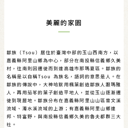
美麗的家園
鄒族（Tsou）居住於臺灣中部的玉山西南方，以
嘉義縣阿里山鄉為中心，部分在南投縣信義鄉久美
村，往南則因遷徙而到達高雄市那瑪夏區。鄒族的
名稱是以自稱Tsou 為族名，語詞的意思是人。在
鄒族的傳說中，大神哈默用楓葉創造鄒族人跟瑪雅
人，再用茄苳的葉子創造平地人，並從玉山逐漸遷
徙到現居地。鄒族分布在嘉義縣阿里山山區曾文溪
流域、濁水溪流域的上游；有嘉義縣阿里山鄉達
邦、特富野，與南投縣信義鄉久美的魯夫都群三大
社。