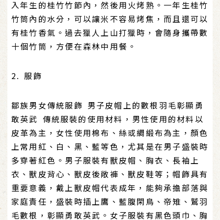
入年生的桂竹竹節內，然後用火烤熟。一年生桂竹
竹筒內的水分，可以讓米不容易烤焦，而且還可以
有桂竹香氣。過去獵人上山打獵時，會隨身攜帶數
十個竹筒，方便在森林中用餐。
2. 服飾
鄒族男女傳統服飾 男子皮帽上的數根羽毛彰顯勇
敢英武 傳統服裝的使用材料，男性使用的材料以
皮革為主，女性使用棉布、絲或綢緞布為主，顏色
上常用紅、白、黑、藍等色，尤其是在男子盛裝時
多穿著紅色。男子服裝有獸皮帽、胸衣、長袖上
衣、獸皮背心、獸皮後敞褲、獸皮鞋等；帽飾具有
重要意義，戴上獸皮帽代表成年，能夠承擔部落與
家庭責任，盛裝時插上鷹、藍腹閑鳥、帝雉、鷲羽
毛數根，彰顯勇敢英武。女子服裝有黑色頭巾、胸