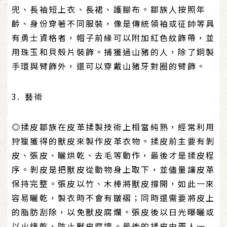
兜、長袖短上衣、長裙、護腳布。鄒族人按照年
齡、身份穿著不同服裝，像是傳統領袖或征帥等具
有勇士資格者，帽子前緣可以附加紅色紋飾帶，並
用珠玉和貝殼片裝飾。捕獲過山豬的人，除了銅製
手環與臂飾外，還可以穿戴山豬牙對圈的臂飾。
3. 藝術
◎揉皮鄒族在皮革揉製技術上相當純熟，經常利用
狩獵獲得的獸皮來製作皮革衣物。揉皮前主要有剝
皮、張皮、曬烘乾、去毛等動作，最後才是揉皮程
序。剝皮是把獸皮從動物身上取下，並儘量讓皮革
保持完整。張皮以竹、木棒將獸皮撐開，如此一來
容易曬乾，製衣時不會有皺褶；同時還需要將皮上
的脂肪刮除，以免獸皮腐爛。張皮後以日光曝曬或
以火烤乾，防止獸皮腐壞。最後的揉皮由兩人一