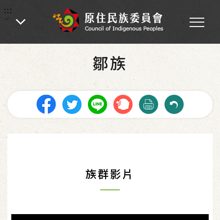
:::
:::
首頁
鄒族
族群影片