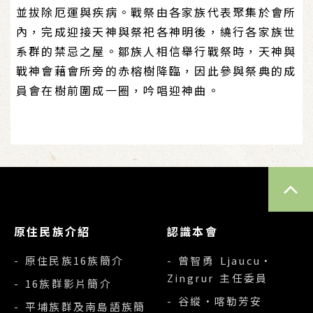
並拔除厄運與疾病。戰祭由各家族代表聚集於會所
內，完成迎接天神與祭祀各神明後，繞行各家族世
系群的禁忌之屋。鄒族人相信舉行戰祭時，天神與
戰神會藉會所旁的赤榕樹降臨，因此參與祭典的成
員會在樹前圍成一圈，吟唱迎神曲。
TOP
原住民族介紹
認識本會
- 原住民族16族簡介
- 曾智勇 Ljaucu‧
Zingrur 主任委員
- 16族群影片簡介
- 谷縱‧喀勒芳安
- 平埔族群及南島語族簡