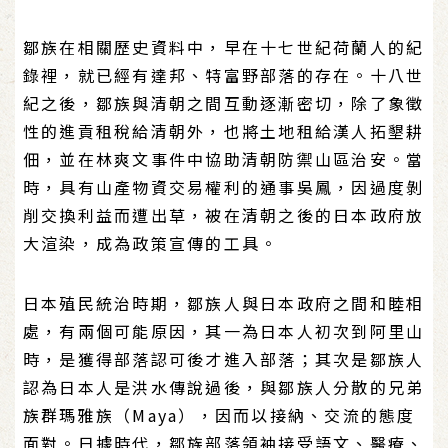
鄒族在相關歷史資料中，早在十七世紀荷蘭人的紀
錄裡，就已經有達邦、特富野部落的存在。十八世
紀之後，鄒族與清朝之間互動逐漸密切，除了象徵
性的進貢租稅給清朝外，也將土地租給漢人拓墾耕
佃，並在林爽文事件中協助清朝防禦山區治安。當
時，具有山產物資交易權利的通事吳鳳，因過度剝
削交換利益而遭出草，被在清朝之後的日本政府放
大渲染，成為政策宣傳的工具。
日本殖民統治時期，鄒族人與日本政府之間和睦相
處，有兩個可能原因，其一為日本人初次到阿里山
時，是獲得部落認可後才進入部落；其次是鄒族人
認為日本人是洪水傳說過後，與鄒族人分散的兄弟
族群瑪雅族（Maya），因而以接納、交流的態度
面對。日據時代，鄒族部落領袖接受語文、醫療、