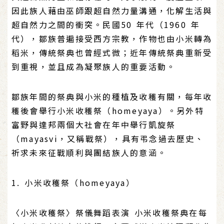
因此族人藉由巫師跟超自然力量溝通，化解生活與
超自然力之間的衝突。民國50 年代（1960 年
代），鄒族普遍接受西方宗教，作物也由小米轉為
稻米，傳統祭典也曾經式微；近年傳統祭典重新受
到重視，並且成為凝聚族人的重要活動。
鄒族年間的祭典與小米的種植及收穫有關，每年收
穫後會舉行小米收穫祭（homeyaya）。另外特
富野與達邦兩個大社會在年中舉行凱旋祭
（mayasvi，又稱戰祭），具有弔念過去歷史、
祈求未來征戰順利與團結族人的意涵。
1. 小米收穫祭（homeyaya）
〈小米收穫祭〉祭儀舞蹈表演 小米收穫祭典在每