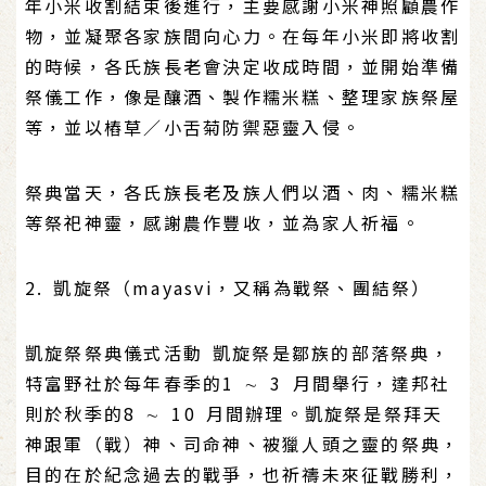
年小米收割結束後進行，主要感謝小米神照顧農作
物，並凝聚各家族間向心力。在每年小米即將收割
的時候，各氏族長老會決定收成時間，並開始準備
祭儀工作，像是釀酒、製作糯米糕、整理家族祭屋
等，並以樁草／小舌菊防禦惡靈入侵。
祭典當天，各氏族長老及族人們以酒、肉、糯米糕
等祭祀神靈，感謝農作豐收，並為家人祈福。
2. 凱旋祭（mayasvi，又稱為戰祭、團結祭）
凱旋祭祭典儀式活動 凱旋祭是鄒族的部落祭典，
特富野社於每年春季的1 ∼ 3 月間舉行，達邦社
則於秋季的8 ∼ 10 月間辦理。凱旋祭是祭拜天
神跟軍（戰）神、司命神、被獵人頭之靈的祭典，
目的在於紀念過去的戰爭，也祈禱未來征戰勝利，