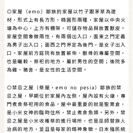
◎家屋（emo）鄒族的家屋以竹子跟茅草為建
材，形式上有長方形、橢圓形兩種，家屋以中央火
塘為中心，上方有棚架，可儲存物品與放置獸皮。
家屋空間象徵兩性，有兩個出入口，面東之門定義
為男子出入口；面西之門界定為後門，是女子出入
口。家屋前方庭院有放置薪柴、獸骨的專屬空間，
也是曬穀、祭祀的地方，屬於男性的空間；後院多
為雞、豬舍，是女性的生活空間。
◎禁忌之屋（祭屋，emo no pesia）鄒族的禁
忌之屋，早期位於家屋內左側，屋內設有火塘，專
門煮食祭祀用的食品。屋中最重要的就是聖粟倉，
是小米女神的臨時住所，禁止煮食魚類。另外，禁
忌之屋是小米收穫祭的進行場所，也是巫師替族人
治病的地方，並且是每家的精神象徵。日本殖民統