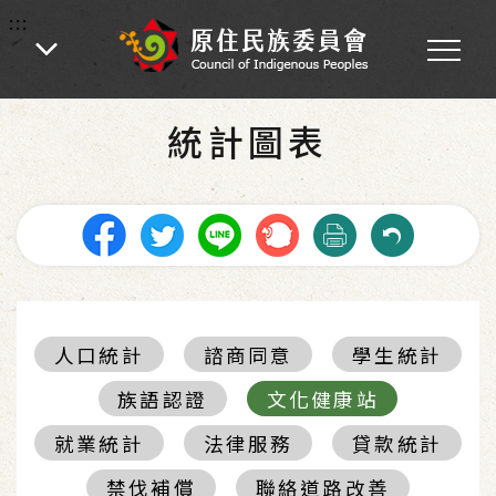
:::
:::
首頁
-
統計圖表
統計圖表
人口統計
諮商同意
學生統計
族語認證
文化健康站
就業統計
法律服務
貸款統計
禁伐補償
聯絡道路改善