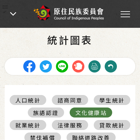
:::
:::
首頁
-
統計圖表
統計圖表
人口統計
諮商同意
學生統計
族語認證
文化健康站
就業統計
法律服務
貸款統計
禁伐補償
聯絡道路改善