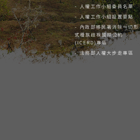
- 人權工作小組委員名單
- 人權工作小組設置要點
- 內政部移民署消除一切形
式種族歧視國際公約
(ICERD)專區
- 法務部人權大步走專區