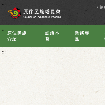
:::
網
:::
原住民族
認識本
業務專
介紹
會
區
:::