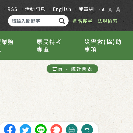
A
Q
RSS
活動訊息
English
兒童網
A
A
進階搜尋
法規檢索
權業務
原民特考
災害救(協)助
區
專區
事項
首頁
-
統計圖表