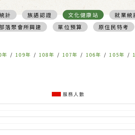
統計
族語認證
文化健康站
就業統
部落聚會所興建
單位預算
原住民特考
0年
/
109年
/
108年
/
107年
/
106年
/
105年
/
服務人數