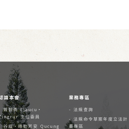
認識本會
業務專區
- 曾智勇 Ljaucu‧
- 法規查詢
Zingrur 主任委員
- 法規命令草案年度立法計
- 谷縱‧喀勒芳安 Qucung
畫專區