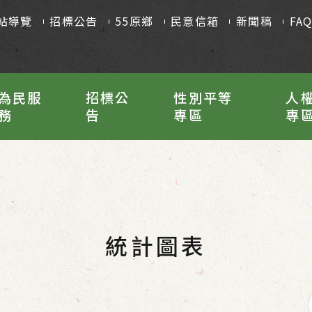
站導覽
招標公告
55原鄉
民意信箱
新聞稿
FA
為民服
招標公
性別平等
人
務
告
專區
專
統計圖表