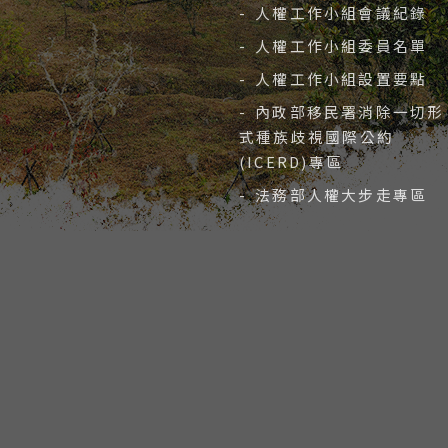
- 人權工作小組會議紀錄
- 人權工作小組委員名單
- 人權工作小組設置要點
- 內政部移民署消除一切形
式種族歧視國際公約
(ICERD)專區
- 法務部人權大步走專區