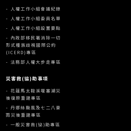
- 人權工作小組會議紀錄
- 人權工作小組委員名單
- 人權工作小組設置要點
- 內政部移民署消除一切
形式種族歧視國際公約
(ICERD)專區
- 法務部人權大步走專區
災害救(協)助事項
- 花蓮馬太鞍溪堰塞湖災
後復原重建專區
- 丹娜絲颱風及七二八豪
雨災後重建專區
- 一般災害救(協)助專區