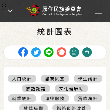
:::
:::
首頁
-
統計圖表
統計圖表
人口統計
諮商同意
學生統計
族語認證
文化健康站
就業統計
法律服務
貸款統計
禁伐補償
聯絡道路改善