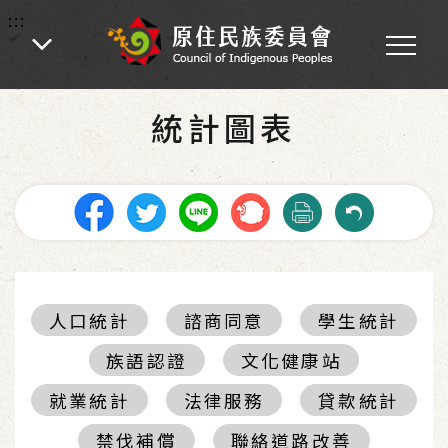
:::
:::
首頁
-
統計圖表
統計圖表
人口統計
諮商同意
學生統計
族語認證
文化健康站
就業統計
法律服務
貸款統計
禁伐補償
聯絡道路改善