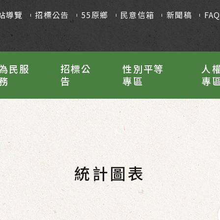
站導覽
招標公告
55原鄉
民意信箱
新聞稿
FA
為民服
招標公
性別平等
人
務
告
專區
專
統計圖表