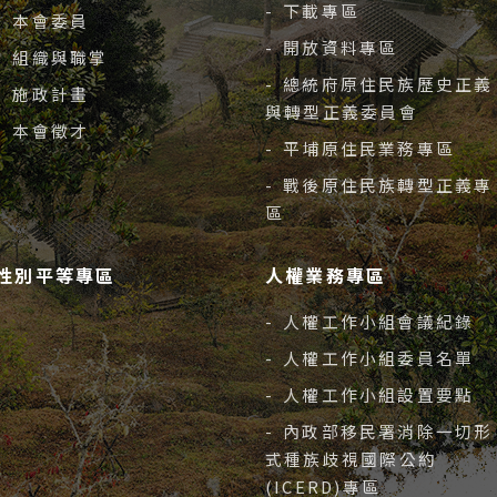
- 下載專區
- 本會委員
- 開放資料專區
- 組織與職掌
- 總統府原住民族歷史正義
- 施政計畫
與轉型正義委員會
- 本會徵才
- 平埔原住民業務專區
- 戰後原住民族轉型正義專
區
性別平等專區
人權業務專區
- 人權工作小組會議紀錄
- 人權工作小組委員名單
- 人權工作小組設置要點
- 內政部移民署消除一切形
式種族歧視國際公約
(ICERD)專區