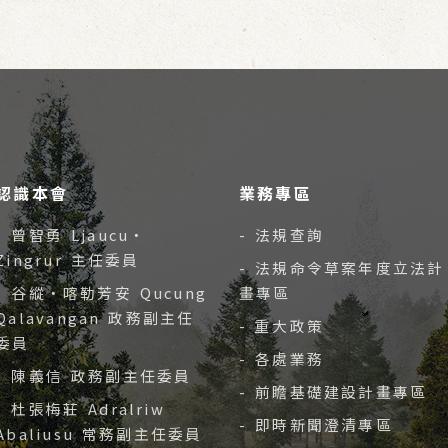
認識本會
業務專區
- 曾智勇 Ljaucu‧
- 法規查詢
Zingrur 主任委員
- 法規命令草案年度立法計
- 谷縱‧喀勒芳安 Qucung
畫專區
Qalavangan 政務副主任
- 重大政策
委員
- 各處業務
- 陳義信 政務副主任委員
- 前瞻基礎建設計畫專區
- 杜張梅莊 Adralriw
- 即時新聞澄清專區
Abaliusu 常務副主任委員