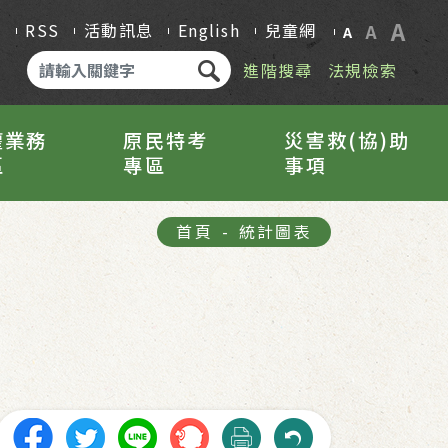
A
Q
RSS
活動訊息
English
兒童網
A
A
進階搜尋
法規檢索
權業務
原民特考
災害救(協)助
區
專區
事項
首頁
-
統計圖表