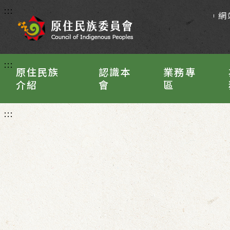
:::
網
:::
原住民族
認識本
業務專
介紹
會
區
:::