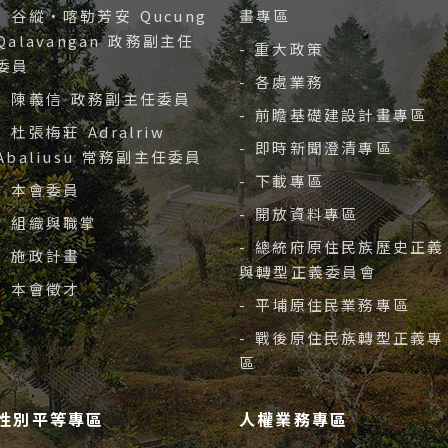
- 谷縱‧喀勒芳安 Qucung
畫專區
Qalavangan 政務副主任
- 重大政策
委員
- 各處業務
- 陳義信 政務副主任委員
- 前瞻基礎建設計畫專區
- 杜張梅莊 Adralriw
- 即時新聞澄清專區
Abaliusu 常務副主任委員
- 下載專區
- 本會委員
- 開放資料專區
- 組織與職掌
- 總統府原住民族歷史正義
- 施政計畫
與轉型正義委員會
- 本會徵才
- 平埔原住民業務專區
- 戰後原住民族轉型正義專
區
性別平等專區
人權業務專區