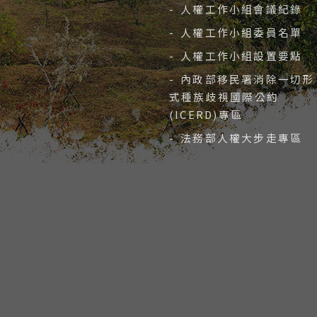
- 人權工作小組會議紀錄
- 人權工作小組委員名單
- 人權工作小組設置要點
- 內政部移民署消除一切形
式種族歧視國際公約
(ICERD)專區
- 法務部人權大步走專區