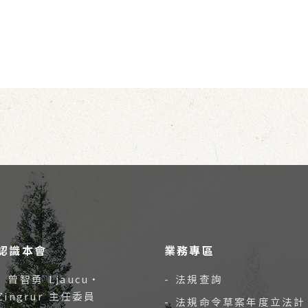
認識本會
業務專區
- 曾智勇 Ljaucu‧
- 法規查詢
Zingrur 主任委員
- 法規命令草案年度立法計