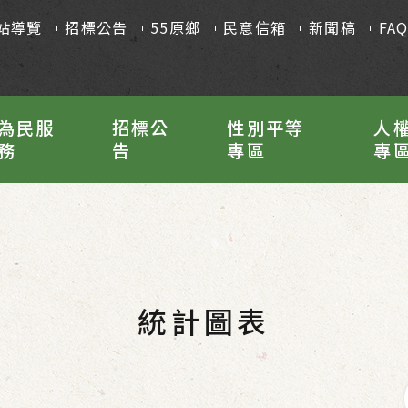
站導覽
招標公告
55原鄉
民意信箱
新聞稿
FA
為民服
招標公
性別平等
人
務
告
專區
專
統計圖表