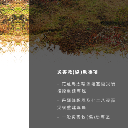
災害救(協)助事項
- 花蓮馬太鞍溪堰塞湖災後
復原重建專區
- 丹娜絲颱風及七二八豪雨
災後重建專區
- 一般災害救(協)助專區