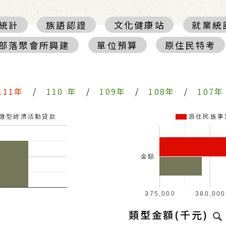
統計
族語認證
文化健康站
就業統
部落聚會所興建
單位預算
原住民特考
111年
/
110 年
/
109年
/
108年
/
107年
微型經濟活動貸款
原住民族事
金額
375,000
380,000
類型金額(千元)