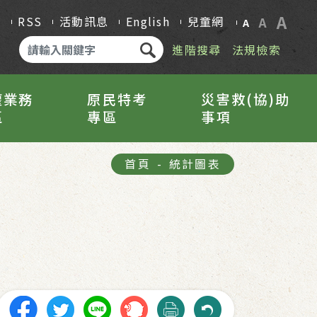
A
Q
RSS
活動訊息
English
兒童網
A
A
進階搜尋
法規檢索
權業務
原民特考
災害救(協)助
區
專區
事項
首頁
-
統計圖表