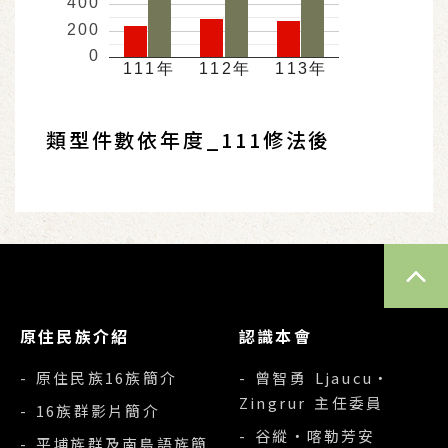
400
200
0
111年
112年
113年
類型件數依年度_111修法後
TOP
原住民族介紹
認識本會
- 原住民族16族簡介
- 曾智勇 Ljaucu‧
Zingrur 主任委員
- 16族群影片簡介
- 谷縱‧喀勒芳安
- 平埔族群及南島語族簡