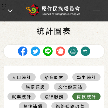
:::
:::
首頁
-
統計圖表
統計圖表
人口統計
諮商同意
學生統計
族語認證
文化健康站
就業統計
法律服務
貸款統計
禁伐補償
聯絡道路改善