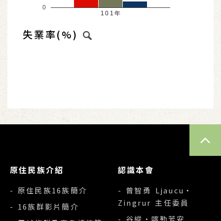
0
101年
失業率(%)
TOP
原住民族介紹
認識本會
- 原住民族16族簡介
- 曾智勇 Ljaucu‧
Zingrur 主任委員
- 16族群影片簡介
- 谷縱‧喀勒芳安