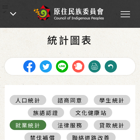
:::
:::
首頁
-
統計圖表
統計圖表
人口統計
諮商同意
學生統計
族語認證
文化健康站
就業統計
法律服務
貸款統計
禁伐補償
聯絡道路改善