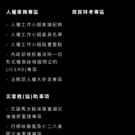
人權業務專區
原民特考專區
- 人權工作小組會議紀錄
- 人權工作小組委員名單
- 人權工作小組設置要點
- 內政部移民署消除一切
形式種族歧視國際公約
(ICERD)專區
- 法務部人權大步走專區
災害救(協)助事項
- 花蓮馬太鞍溪堰塞湖災
後復原重建專區
- 丹娜絲颱風及七二八豪
雨災後重建專區