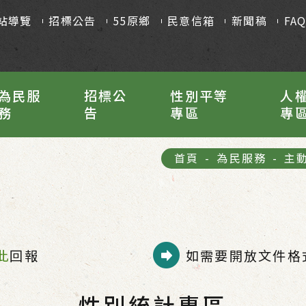
站導覽
招標公告
55原鄉
民意信箱
新聞稿
FA
為民服
招標公
性別平等
人
務
告
專區
專
首頁
-
為民服務
-
主
此
回報
如需要開放文件格式
性別統計專區