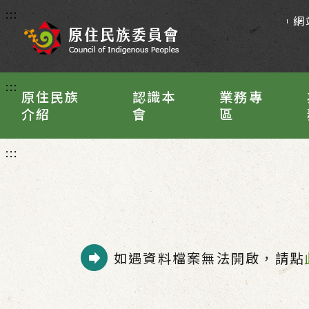
:::
網
:::
原住民族
認識本
業務專
介紹
會
區
:::
如遇資料檔案無法開啟，請點