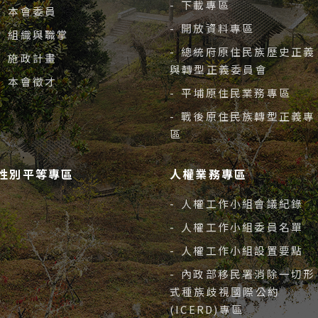
- 下載專區
- 本會委員
- 開放資料專區
- 組織與職掌
- 總統府原住民族歷史正義
- 施政計畫
與轉型正義委員會
- 本會徵才
- 平埔原住民業務專區
- 戰後原住民族轉型正義專
區
性別平等專區
人權業務專區
- 人權工作小組會議紀錄
- 人權工作小組委員名單
- 人權工作小組設置要點
- 內政部移民署消除一切形
式種族歧視國際公約
(ICERD)專區