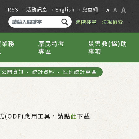
A
Q
RSS
活動訊息
English
兒童網
A
A
進階搜尋
法規檢索
權業務
原民特考
災害救(協)助
區
專區
事項
動公開資訊
-
統計資料
-
性別統計專區
(ODF)應用工具，請點
此
下載