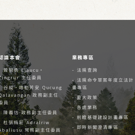
認識本會
業務專區
- 曾智勇 Ljaucu‧
- 法規查詢
Zingrur 主任委員
- 法規命令草案年度立法計
- 谷縱‧喀勒芳安 Qucung
畫專區
Qalavangan 政務副主任
- 重大政策
委員
- 各處業務
- 陳義信 政務副主任委員
- 前瞻基礎建設計畫專區
- 杜張梅莊 Adralriw
- 即時新聞澄清專區
Abaliusu 常務副主任委員