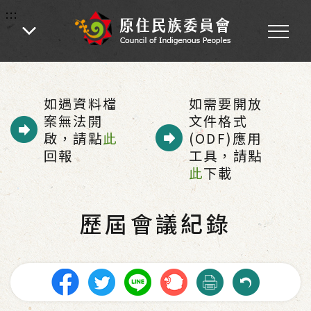
:::
:::
首頁
-
性別平等專案小組
-
歷屆會議紀錄
如遇資料檔
如需要開放
案無法開
文件格式
啟，請點
此
(ODF)應用
回報
工具，請點
此
下載
歷屆會議紀錄