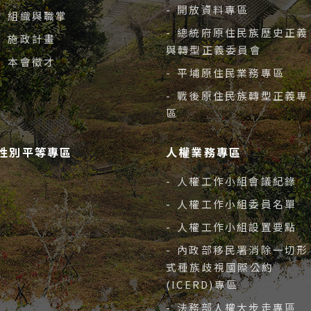
- 開放資料專區
- 組織與職掌
- 總統府原住民族歷史正義
- 施政計畫
與轉型正義委員會
- 本會徵才
- 平埔原住民業務專區
- 戰後原住民族轉型正義專
區
性別平等專區
人權業務專區
- 人權工作小組會議紀錄
- 人權工作小組委員名單
- 人權工作小組設置要點
- 內政部移民署消除一切形
式種族歧視國際公約
(ICERD)專區
- 法務部人權大步走專區