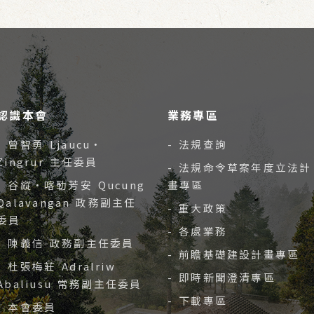
認識本會
業務專區
- 曾智勇 Ljaucu‧
- 法規查詢
Zingrur 主任委員
- 法規命令草案年度立法計
- 谷縱‧喀勒芳安 Qucung
畫專區
Qalavangan 政務副主任
- 重大政策
委員
- 各處業務
- 陳義信 政務副主任委員
- 前瞻基礎建設計畫專區
- 杜張梅莊 Adralriw
- 即時新聞澄清專區
Abaliusu 常務副主任委員
- 下載專區
- 本會委員