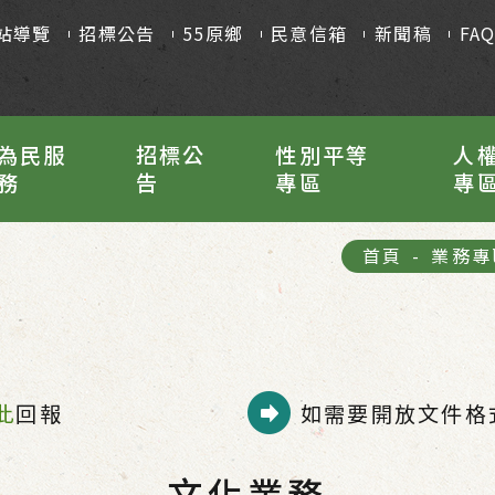
站導覽
招標公告
55原鄉
民意信箱
新聞稿
FA
為民服
招標公
性別平等
人
務
告
專區
專
首頁
-
業務專
此
回報
如需要開放文件格式
文化業務