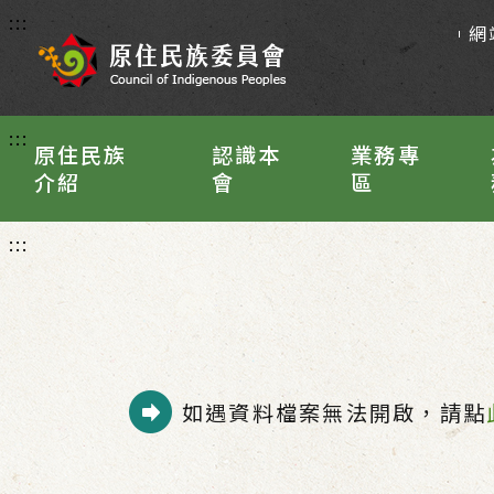
:::
網
:::
原住民族
認識本
業務專
介紹
會
區
:::
如遇資料檔案無法開啟，請點