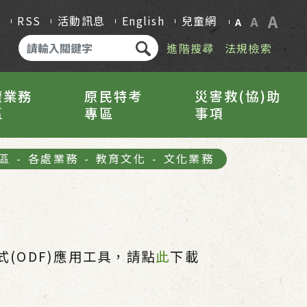
A
Q
RSS
活動訊息
English
兒童網
A
A
進階搜尋
法規檢索
權業務
原民特考
災害救(協)助
區
專區
事項
區
-
各處業務
-
教育文化
-
文化業務
(ODF)應用工具，請點
此
下載