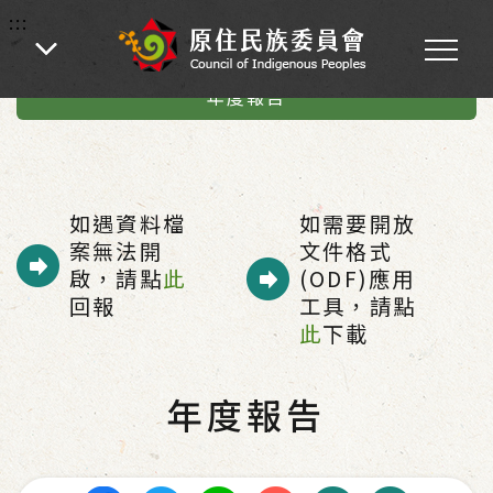
:::
:::
首頁
-
業務專區
-
總統府原住民族歷史正義與轉型正義委員會
-
年度報告
如遇資料檔
如需要開放
案無法開
文件格式
啟，請點
此
(ODF)應用
回報
工具，請點
此
下載
年度報告