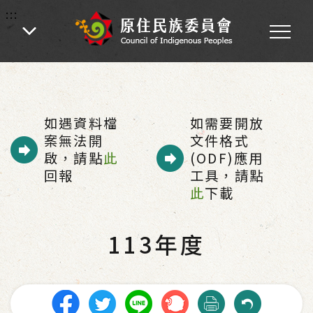
:::
:::
首頁
-
為民服務
-
歲時祭儀專區
-
公告日期
-
113年度
如遇資料檔
如需要開放
案無法開
文件格式
啟，請點
此
(ODF)應用
回報
工具，請點
此
下載
113年度