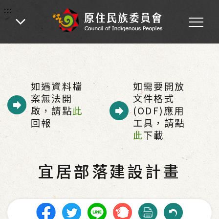
:::
:::
首頁
-
業務專區
-
各處業務
-
公共建設
-
部落安全專區
-
宜居部落建設計畫
如遇資料檔
如需要開放
案無法開
文件格式
啟，請點
此
(ODF)應用
回報
工具，請點
此
下載
宜居部落建設計畫