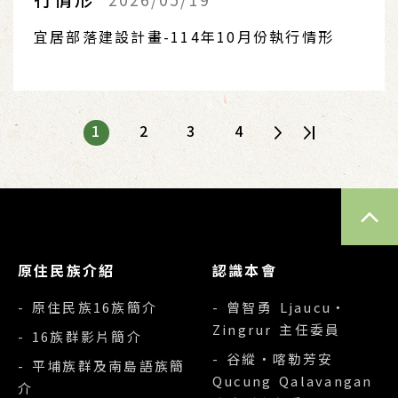
宜居部落建設計畫-114年10月份執行情形
1
2
3
4
TOP
原住民族介紹
認識本會
- 原住民族16族簡介
- 曾智勇 Ljaucu‧
Zingrur 主任委員
- 16族群影片簡介
- 谷縱‧喀勒芳安
- 平埔族群及南島語族簡
Qucung Qalavangan
介