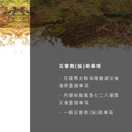
災害救(協)助事項
- 花蓮馬太鞍溪堰塞湖災後
復原重建專區
- 丹娜絲颱風及七二八豪雨
災後重建專區
- 一般災害救(協)助專區