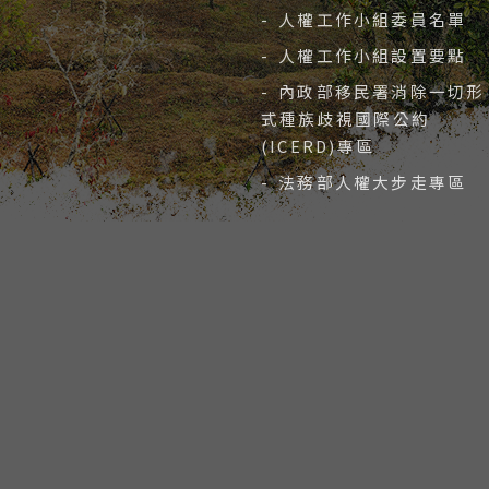
- 人權工作小組委員名單
- 人權工作小組設置要點
- 內政部移民署消除一切形
式種族歧視國際公約
(ICERD)專區
- 法務部人權大步走專區