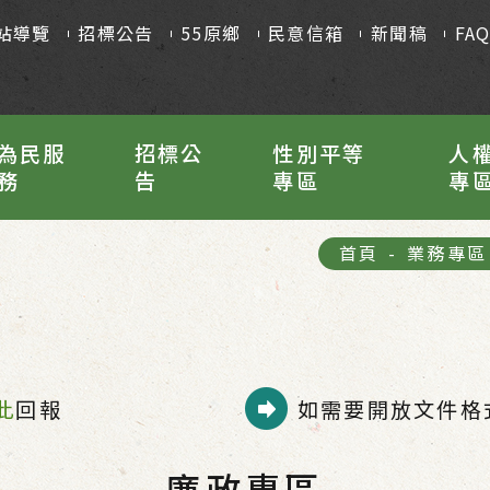
站導覽
招標公告
55原鄉
民意信箱
新聞稿
FA
為民服
招標公
性別平等
人
務
告
專區
專
首頁
-
業務專區
此
回報
如需要開放文件格式
廉政專區