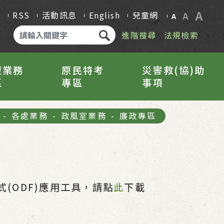
A
Q
RSS
活動訊息
English
兒童網
A
A
進階搜尋
法規檢索
權業務
原民特考
災害救(協)助
區
專區
事項
-
各處業務
-
政風室業務
-
廉政專區
(ODF)應用工具，請點
此
下載