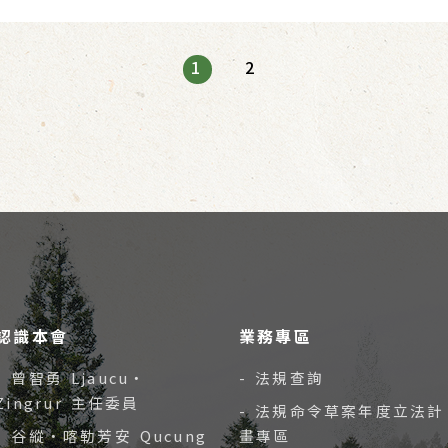
1
2
認識本會
業務專區
- 曾智勇 Ljaucu‧
- 法規查詢
Zingrur 主任委員
- 法規命令草案年度立法計
- 谷縱‧喀勒芳安 Qucung
畫專區