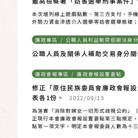
最高檢察署「妨害選舉刑事案件
本次增列線上遊戲點數、第三方支付、手
外勢力資金滲透介入選舉等妨害選舉態樣
廉政專區 / 公職人員利益衝突迴避法身
公職人員及關係人補助交易身分
廉政會報專區 / 廉政會報設置要點
修正「原住民族委員會廉政會報設
表各1份。
2022/09/15
為落實「消除對婦女一切形式歧視公約」（
正現行本會廉政會報設置要點第三點規定，
點第一項文字，明定本會報委員人數為十三