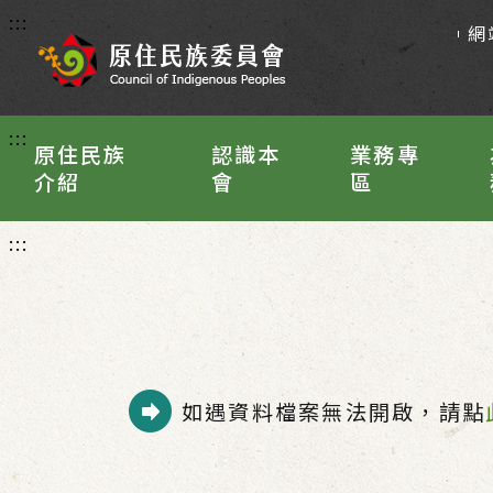
:::
網
:::
原住民族
認識本
業務專
介紹
會
區
:::
如遇資料檔案無法開啟，請點