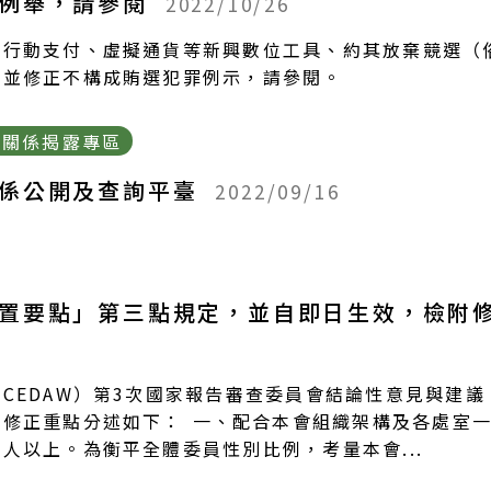
」例舉，請參閱
2022/10/26
機行動支付、虛擬通貨等新興數位工具、約其放棄競選（
；並修正不構成賄選犯罪例示，請參閱。
分關係揭露專區
關係公開及查詢平臺
2022/09/16
置要點」第三點規定，並自即日生效，檢附
CEDAW）第3次國家報告審查委員會結論性意見與建
修正重點分述如下： 一、配合本會組織架構及各處室
人以上。為衡平全體委員性別比例，考量本會...