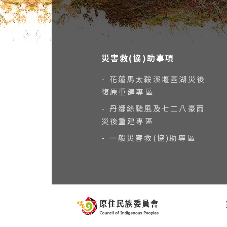
災害救(協)助事項
- 花蓮馬太鞍溪堰塞湖災後
復原重建專區
- 丹娜絲颱風及七二八豪雨
災後重建專區
- 一般災害救(協)助專區