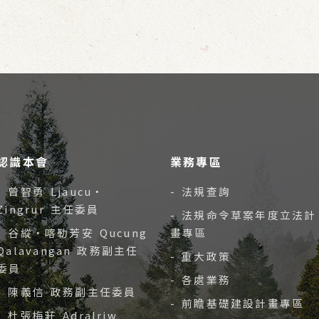
認識本會
業務專區
- 曾智勇 Ljaucu‧
- 法規查詢
Zingrur 主任委員
- 法規命令草案年度立法計
- 谷縱‧喀勒芳安 Qucung
畫專區
Qalavangan 政務副主任
- 重大政策
委員
- 各處業務
- 陳義信 政務副主任委員
- 前瞻基礎建設計畫專區
- 杜張梅莊 Adralriw