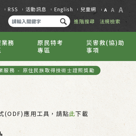
A
Q
RSS
活動訊息
English
兒童網
A
A
進階搜尋
法規檢索
權業務
原民特考
災害救(協)助
區
專區
事項
業服務
-
原住民族取得技術士證照獎勵
(ODF)應用工具，請點
此
下載
勵