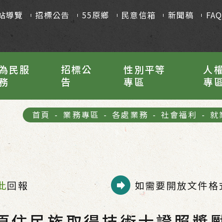
站導覽
招標公告
55原鄉
民意信箱
新聞稿
FA
為民服
招標公
性別平等
人
務
告
專區
專
首頁
-
業務專區
-
各處業務
-
社會福利
-
就
此
回報
如需要開放文件格式
原住民族取得技術士證照獎