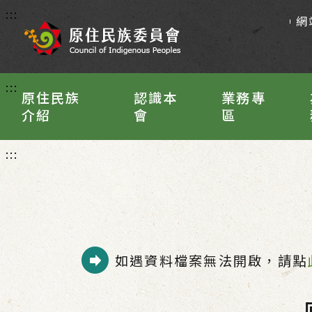
:::
網
:::
原住民族
認識本
業務專
介紹
會
區
:::
如遇資料檔案無法開啟，請點