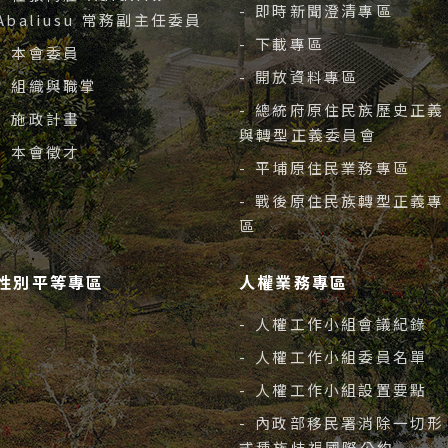
- 即時新聞澄清專區
Abaliusu 常務副主任委員
- 下載專區
- 本會委員
- 開放資料專區
- 組織與職掌
- 總統府原住民族歷史正義
- 施政計畫
與轉型正義委員會
- 本會徵才
- 平埔原住民業務專區
- 戰後原住民族轉型正義專
區
性別平等專區
人權業務專區
- 人權工作小組會議紀錄
- 人權工作小組委員名單
- 人權工作小組設置要點
- 內政部移民署消除一切形
式種族歧視國際公約