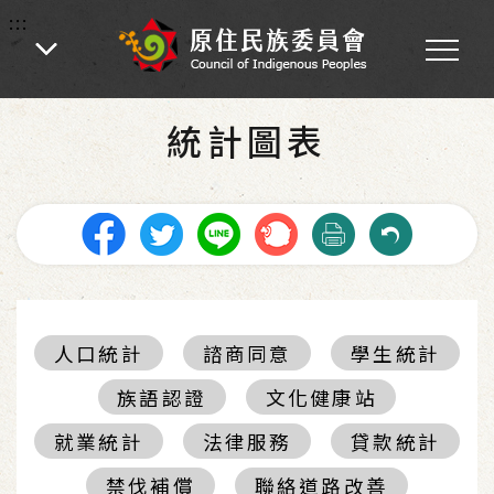
:::
:::
首頁
-
統計圖表
統計圖表
人口統計
諮商同意
學生統計
族語認證
文化健康站
就業統計
法律服務
貸款統計
禁伐補償
聯絡道路改善