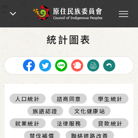
:::
:::
首頁
-
統計圖表
統計圖表
人口統計
諮商同意
學生統計
族語認證
文化健康站
就業統計
法律服務
貸款統計
禁伐補償
聯絡道路改善