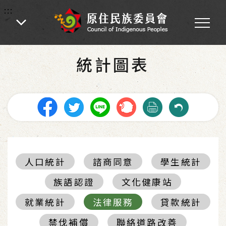
:::
:::
首頁
-
統計圖表
統計圖表
人口統計
諮商同意
學生統計
族語認證
文化健康站
就業統計
法律服務
貸款統計
禁伐補償
聯絡道路改善