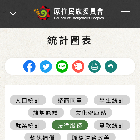
:::
:::
首頁
-
統計圖表
統計圖表
人口統計
諮商同意
學生統計
族語認證
文化健康站
就業統計
法律服務
貸款統計
禁伐補償
聯絡道路改善