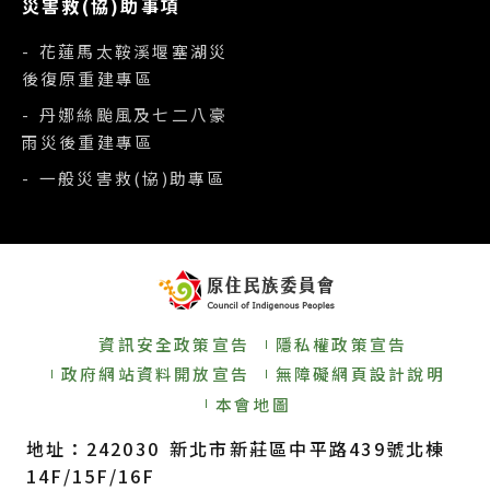
災害救(協)助事項
- 花蓮馬太鞍溪堰塞湖災
後復原重建專區
- 丹娜絲颱風及七二八豪
雨災後重建專區
- 一般災害救(協)助專區
資訊安全政策宣告
隱私權政策宣告
政府網站資料開放宣告
無障礙網頁設計說明
本會地圖
地址：242030 新北市新莊區中平路439號北棟
14F/15F/16F