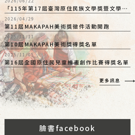
2026/06/22
「115年第17屆臺灣原住民族文學獎暨文學營
與文學論壇」徵件簡章及海報
2026/04/29
第11屆MAKAPAH美術獎徵件活動開跑
2025/11/11
第10屆MAKAPAH美術獎得獎名單
2025/11/05
第16屆全國原住民兒童繪畫創作比賽得獎名單
更多訊息
臉書facebook