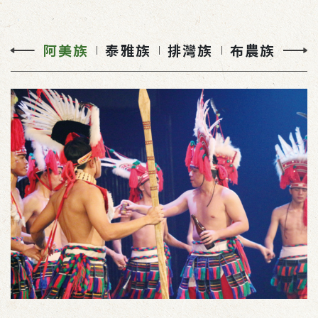
阿美族
泰雅族
排灣族
布農族
前一頁
下一