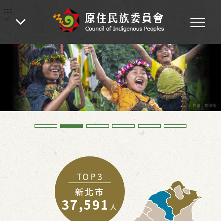
:::
:::
丹娜絲颱風及七二八豪雨災
TOP3
後復原重建專區
新北市
37,591
人