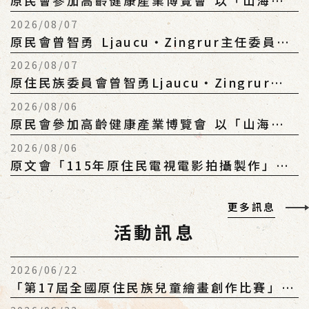
原民會參加高齡健康產業博覽會 以「山海原
鄉．樂齡共好！」打造部落樂齡旅遊新風潮
2026/08/07
原民會曾智勇 Ljaucu‧Zingrur主任委員出
席「屏東縣滿州鄉公所 2026滿州鄉八八灣收
2026/08/07
穫節」
原住民族委員會曾智勇Ljaucu‧Zingrur主
任委員出席「2026年第1屆全國原鄉盃排球錦
2026/08/06
標賽」開幕儀式
原民會參加高齡健康產業博覽會 以「山海原
鄉．樂齡共好！」打造部落樂齡旅遊新風潮
2026/08/06
原文會「115年原住民電視電影拍攝製作」藝
文勞務採購案(案號：115021)
更多訊息
活動訊息
2026/06/22
「第17屆全國原住民族兒童繪畫創作比賽」簡
章